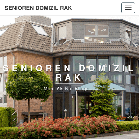
SENIOREN DOMIZIL RAK
Togg
navi
SENIOREN DOMIZIL
RAK
Mehr Als Nur Pflege …