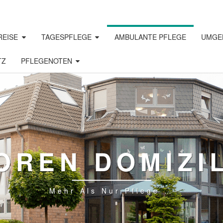
REISE
TAGESPFLEGE
AMBULANTE PFLEGE
UMGE
TZ
PFLEGENOTEN
OREN DOMIZI
Mehr Als Nur Pflege …