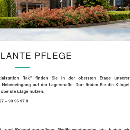
A
LANTE PFLEGE
M
B
U
L
A
ialstation Rak“ finden Sie in der obersten Etage unserer
N
n Nebeneingang auf der Lagerstraße. Dort finden Sie die Klingel
T
 oberste Etage nutzen.
E
P
27 – 90 96 97 8
F
L
E
G
E
d- und Behandlungspflege, Medikamentengabe, etc. bieten wir